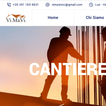
+39 391 189 8831
vimavisnc@gmail.com
Lun - V
Home
Chi Siamo
CANTIERE