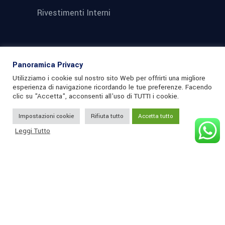
Rivestimenti Interni
Contatti
Panoramica Privacy
Utilizziamo i cookie sul nostro sito Web per offrirti una migliore
esperienza di navigazione ricordando le tue preferenze. Facendo
Via del Legno, 42,
clic su "Accetta", acconsenti all'uso di TUTTI i cookie.
91100 Trapani TP
Impostazioni cookie
Rifiuta tutto
Accetta tutto
+39 391 189 8831
Leggi Tutto
+39 329 142 0475
vimavisnc@gmail.com
Link Utili
Home