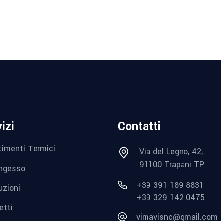
izi
Contatti
timenti Termici
Via del Legno, 42,
91100 Trapani TP
ngesso
+39 391 189 8831
uzioni
+39 329 142 0475
etti
vimavisnc@gmail.com