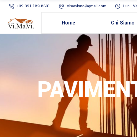
+39 391 189 8831
vimavisnc@gmail.com
Lun - V
Home
Chi Siamo
PAVIMEN