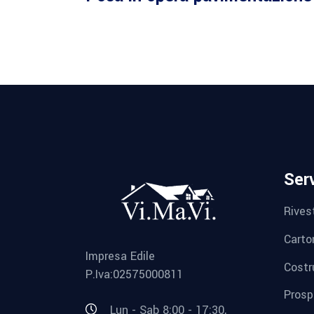
Serv
Rives
Carto
Impresa Edile
Costr
P.Iva:02575000811
Prosp
Lun - Sab 8:00 - 17:30,